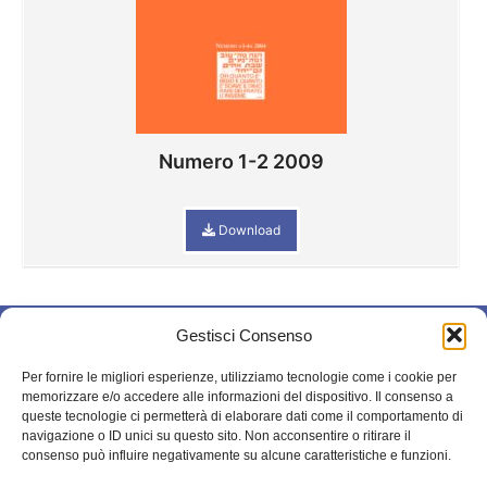
Numero 1-2 2009
Download
Gestisci Consenso
© 2025 – Il mio
STORIA
blog. All rights
Per fornire le migliori esperienze, utilizziamo tecnologie come i cookie per
BIBLIOGRAFIA
reserved.
memorizzare e/o accedere alle informazioni del dispositivo. Il consenso a
queste tecnologie ci permetterà di elaborare dati come il comportamento di
ARCHIVIO
navigazione o ID unici su questo sito. Non acconsentire o ritirare il
BOLLETTINI
consenso può influire negativamente su alcune caratteristiche e funzioni.
STATUTO