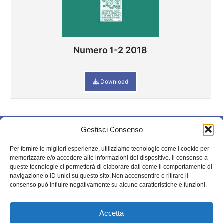
Numero 1-2 2018
Download
Gestisci Consenso
© 2025 – Il mio
STORIA
blog. All rights
Per fornire le migliori esperienze, utilizziamo tecnologie come i cookie per
BIBLIOGRAFIA
reserved.
memorizzare e/o accedere alle informazioni del dispositivo. Il consenso a
queste tecnologie ci permetterà di elaborare dati come il comportamento di
ARCHIVIO
navigazione o ID unici su questo sito. Non acconsentire o ritirare il
BOLLETTINI
consenso può influire negativamente su alcune caratteristiche e funzioni.
STATUTO
Accetta
CONTATTI