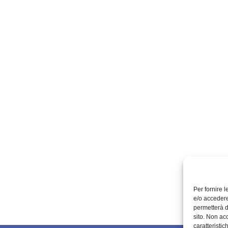
Per fornire 
e/o accedere
permetterà d
sito. Non ac
caratteristic