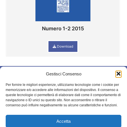
Numero 1-2 2015
Download
Gestisci Consenso
© 2025 – Il mio
STORIA
blog. All rights
Per fornire le migliori esperienze, utilizziamo tecnologie come i cookie per
BIBLIOGRAFIA
reserved.
memorizzare e/o accedere alle informazioni del dispositivo. Il consenso a
queste tecnologie ci permetterà di elaborare dati come il comportamento di
ARCHIVIO
navigazione o ID unici su questo sito. Non acconsentire o ritirare il
BOLLETTINI
consenso può influire negativamente su alcune caratteristiche e funzioni.
STATUTO
Accetta
CONTATTI